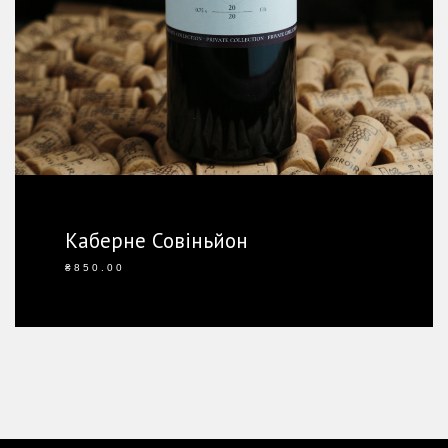
Каберне Совіньйон
Ординарне
₴
850.00