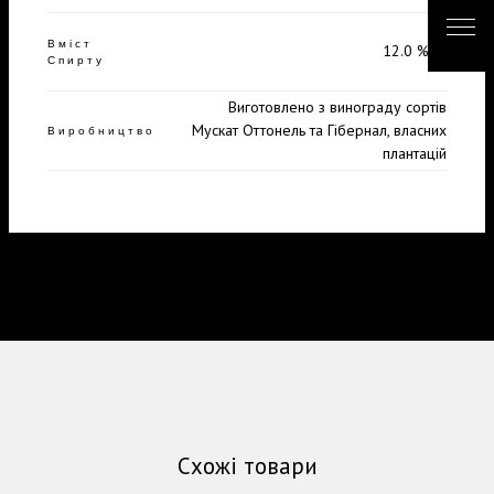
Вміст
12.0 %об
Спирту
Виготовлено з винограду сортів
Мускат Оттонель та Гібернал, власних
Виробництво
плантацій
Схожі товари