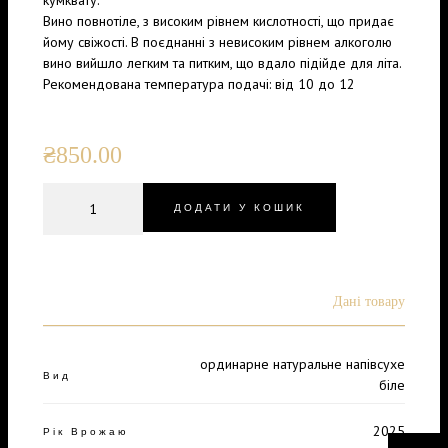
кумквату.
Вино повнотіле, з високим рівнем кислотності, що придає
йому свіжості. В поєднанні з невисоким рівнем алкоголю
вино вийшло легким та питким, що вдало підійде для літа.
Рекомендована температура подачі: від 10 до 12
₴
850.00
ДОДАТИ У КОШИК
Дані товару
ординарне натуральне напівсухе
Вид
біле
2025
Рік Врожаю